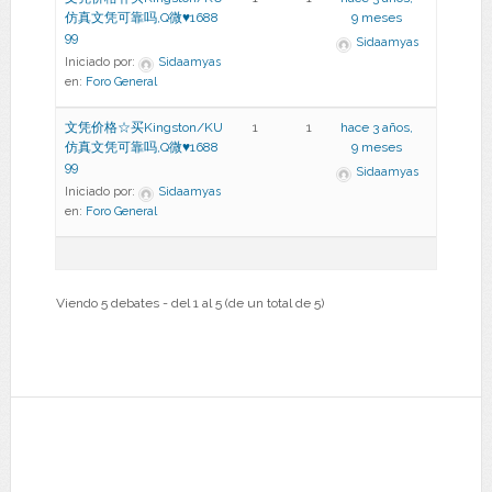
仿真文凭可靠吗,Q微♥1688
9 meses
99
Sidaamyas
Iniciado por:
Sidaamyas
en:
Foro General
文凭价格☆买Kingston/KU
1
1
hace 3 años,
仿真文凭可靠吗,Q微♥1688
9 meses
99
Sidaamyas
Iniciado por:
Sidaamyas
en:
Foro General
Viendo 5 debates - del 1 al 5 (de un total de 5)