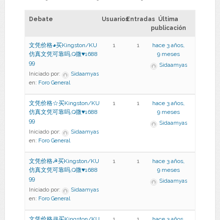
Debate
Usuarios
Entradas
Última
publicación
文凭价格◕买Kingston/KU
1
1
hace 3 años,
仿真文凭可靠吗,Q微♥1688
9 meses
99
Sidaamyas
Iniciado por:
Sidaamyas
en:
Foro General
文凭价格☆买Kingston/KU
1
1
hace 3 años,
仿真文凭可靠吗,Q微♥1688
9 meses
99
Sidaamyas
Iniciado por:
Sidaamyas
en:
Foro General
文凭价格☭买Kingston/KU
1
1
hace 3 años,
仿真文凭可靠吗,Q微♥1688
9 meses
99
Sidaamyas
Iniciado por:
Sidaamyas
en:
Foro General
文凭价格큐买Kingston/KU
1
1
hace 3 años,