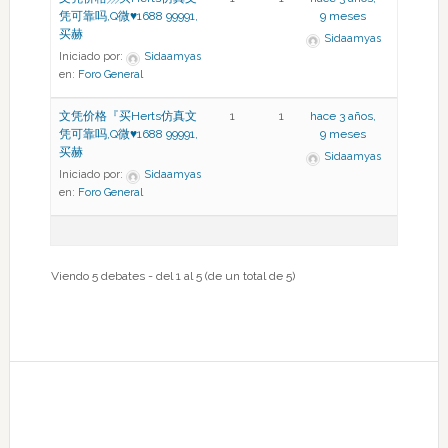
凭可靠吗,Q微♥1688 99991,
9 meses
买赫
Sidaamyas
Iniciado por:
Sidaamyas
en:
Foro General
文凭价格『买Herts仿真文
1
1
hace 3 años,
凭可靠吗,Q微♥1688 99991,
9 meses
买赫
Sidaamyas
Iniciado por:
Sidaamyas
en:
Foro General
Viendo 5 debates - del 1 al 5 (de un total de 5)