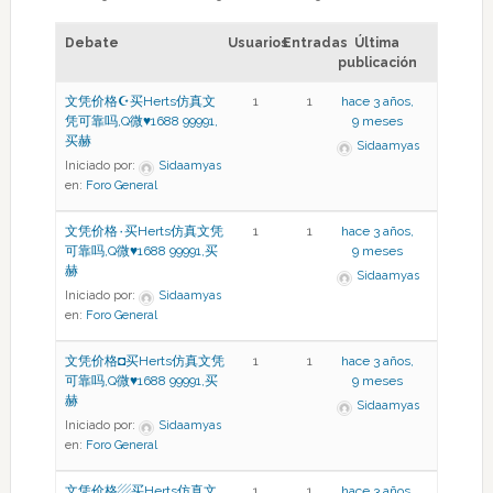
Debate
Usuarios
Entradas
Última
publicación
文凭价格☪买Herts仿真文
1
1
hace 3 años,
凭可靠吗,Q微♥1688 99991,
9 meses
买赫
Sidaamyas
Iniciado por:
Sidaamyas
en:
Foro General
文凭价格۰买Herts仿真文凭
1
1
hace 3 años,
可靠吗,Q微♥1688 99991,买
9 meses
赫
Sidaamyas
Iniciado por:
Sidaamyas
en:
Foro General
文凭价格◘买Herts仿真文凭
1
1
hace 3 años,
可靠吗,Q微♥1688 99991,买
9 meses
赫
Sidaamyas
Iniciado por:
Sidaamyas
en:
Foro General
文凭价格▨买Herts仿真文
1
1
hace 3 años,