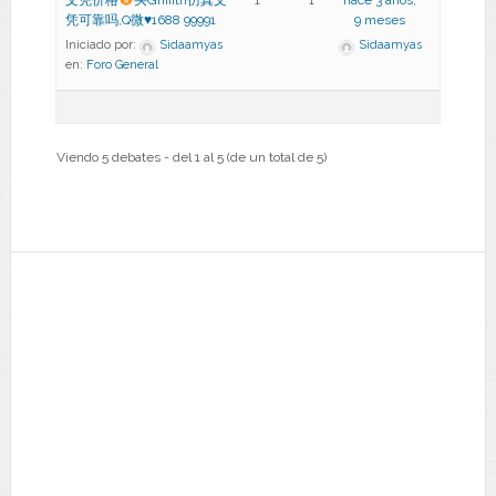
文凭价格
买Griffith仿真文
1
1
hace 3 años,
凭可靠吗,Q微
♥
1688 99991
9 meses
Iniciado por:
Sidaamyas
Sidaamyas
en:
Foro General
Viendo 5 debates - del 1 al 5 (de un total de 5)