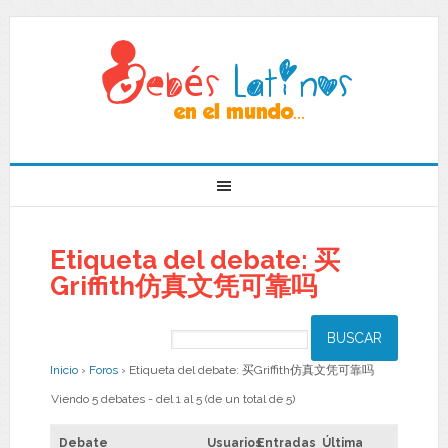
Etiqueta del debate: 买
Griffith仿真文凭可靠吗
Inicio
›
Foros
›
Etiqueta del debate: 买Griffith仿真文凭可靠吗
Viendo 5 debates - del 1 al 5 (de un total de 5)
Debate
Usuarios
Entradas
Última