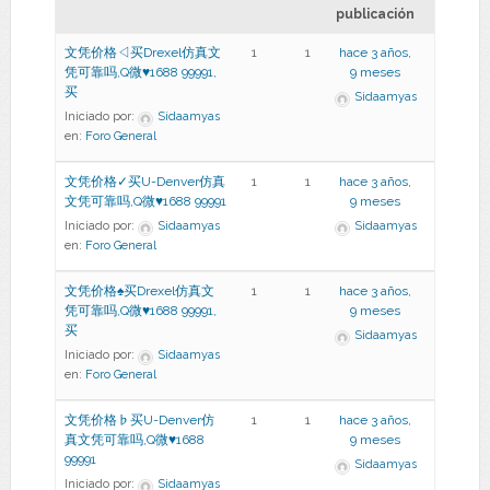
publicación
文凭价格◁买Drexel仿真文
1
1
hace 3 años,
凭可靠吗,Q微♥1688 99991,
9 meses
买
Sidaamyas
Iniciado por:
Sidaamyas
en:
Foro General
文凭价格✓买U-Denver仿真
1
1
hace 3 años,
文凭可靠吗,Q微♥1688 99991
9 meses
Iniciado por:
Sidaamyas
Sidaamyas
en:
Foro General
文凭价格♠买Drexel仿真文
1
1
hace 3 años,
凭可靠吗,Q微♥1688 99991,
9 meses
买
Sidaamyas
Iniciado por:
Sidaamyas
en:
Foro General
文凭价格♭买U-Denver仿
1
1
hace 3 años,
真文凭可靠吗,Q微♥1688
9 meses
99991
Sidaamyas
Iniciado por:
Sidaamyas