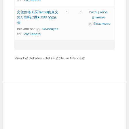
en:
Foro General
文凭价格♮买Drexel仿真文
1
1
hace 3 años,
凭可靠吗,Q微♥1688 99991,
9 meses
买
Sidaamyas
Iniciado por:
Sidaamyas
en:
Foro General
Viendo 9 debates - del 1 al 9 (de un total de 9)