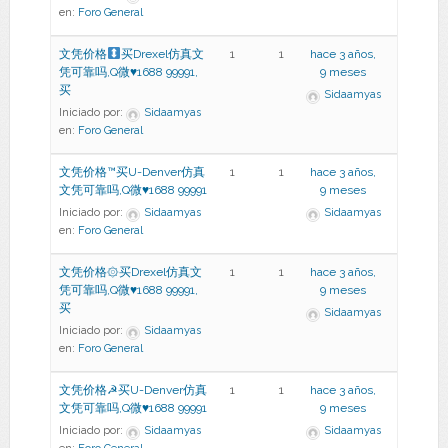
en:
Foro General
文凭价格
买Drexel仿真文
1
1
hace 3 años,
凭可靠吗,Q微
♥
1688 99991,
9 meses
买
Sidaamyas
Iniciado por:
Sidaamyas
en:
Foro General
文凭价格™买U-Denver仿真
1
1
hace 3 años,
文凭可靠吗,Q微♥1688 99991
9 meses
Iniciado por:
Sidaamyas
Sidaamyas
en:
Foro General
文凭价格۞买Drexel仿真文
1
1
hace 3 años,
凭可靠吗,Q微♥1688 99991,
9 meses
买
Sidaamyas
Iniciado por:
Sidaamyas
en:
Foro General
文凭价格☭买U-Denver仿真
1
1
hace 3 años,
文凭可靠吗,Q微♥1688 99991
9 meses
Iniciado por:
Sidaamyas
Sidaamyas