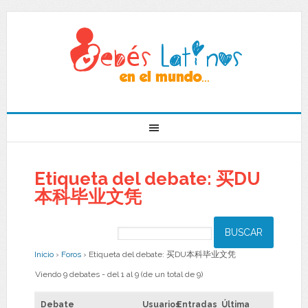
Etiqueta del debate: 买DU
本科毕业文凭
Inicio
›
Foros
›
Etiqueta del debate: 买DU本科毕业文凭
Viendo 9 debates - del 1 al 9 (de un total de 9)
Debate
Usuarios
Entradas
Última