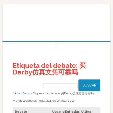
Etiqueta del debate: 买
Derby仿真文凭可靠吗
Inicio
›
Foros
›
Etiqueta del debate: 买Derby仿真文凭可靠吗
Viendo 4 debates - del 1 al 4 (de un total de 4)
Debate
Usuarios
Entradas
Última