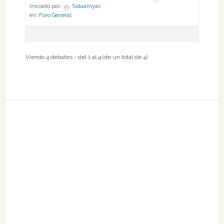
Iniciado por:
Sidaamyas
en:
Foro General
Viendo 4 debates - del 1 al 4 (de un total de 4)