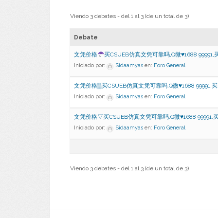
Viendo 3 debates - del 1 al 3 (de un total de 3)
Debate
文凭价格
买CSUEB仿真文凭可靠吗,Q微
♥
1688 99991
Iniciado por:
Sidaamyas
en:
Foro General
文凭价格▒买CSUEB仿真文凭可靠吗,Q微♥1688 99991,
Iniciado por:
Sidaamyas
en:
Foro General
文凭价格▽买CSUEB仿真文凭可靠吗,Q微♥1688 99991,
Iniciado por:
Sidaamyas
en:
Foro General
Viendo 3 debates - del 1 al 3 (de un total de 3)