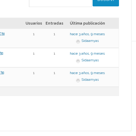
Usuarios
Entradas
Última publicación
,买加
1
1
hace 3 años, 9 meses
Sidaamyas
买加
1
1
hace 3 años, 9 meses
Sidaamyas
买加
1
1
hace 3 años, 9 meses
Sidaamyas