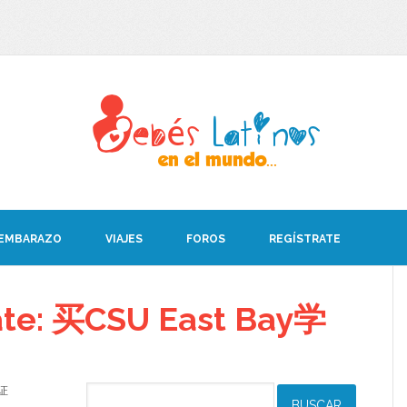
 EMBARAZO
VIAJES
FOROS
REGÍSTRATE
ate: 买CSU East Bay学
位证