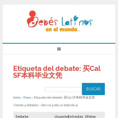
Etiqueta del debate: 买Cal
SF本科毕业文凭
Inicio
›
Foros
›
Etiqueta del debate: 买Cal SF本科毕业文凭
Viendo 4 debates - del 1 al 4 (de un total de 4)
Debate
Usuarios
Entradas
Última