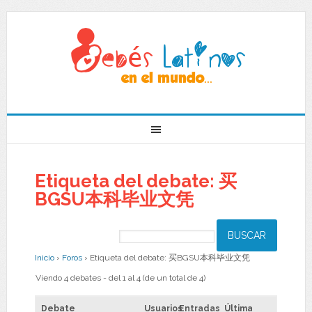
Etiqueta del debate: 买
BGSU本科毕业文凭
Inicio
›
Foros
›
Etiqueta del debate: 买BGSU本科毕业文凭
Viendo 4 debates - del 1 al 4 (de un total de 4)
Debate
Usuarios
Entradas
Última