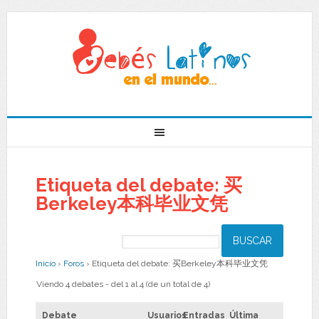
Etiqueta del debate: 买
Berkeley本科毕业文凭
Inicio
›
Foros
›
Etiqueta del debate: 买Berkeley本科毕业文凭
Viendo 4 debates - del 1 al 4 (de un total de 4)
Debate
Usuarios
Entradas
Última