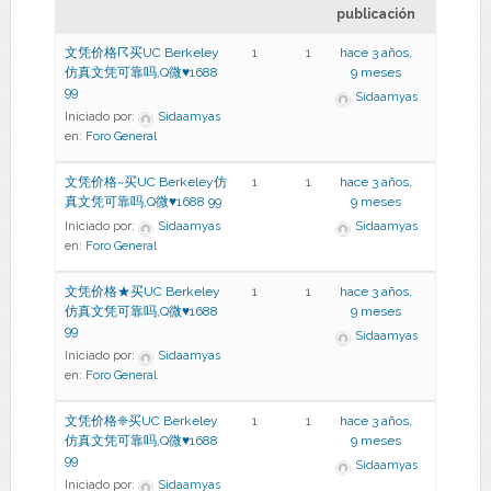
publicación
文凭价格☈买UC Berkeley
1
1
hace 3 años,
仿真文凭可靠吗,Q微♥1688
9 meses
99
Sidaamyas
Iniciado por:
Sidaamyas
en:
Foro General
文凭价格~买UC Berkeley仿
1
1
hace 3 años,
真文凭可靠吗,Q微♥1688 99
9 meses
Iniciado por:
Sidaamyas
Sidaamyas
en:
Foro General
文凭价格★买UC Berkeley
1
1
hace 3 años,
仿真文凭可靠吗,Q微♥1688
9 meses
99
Sidaamyas
Iniciado por:
Sidaamyas
en:
Foro General
文凭价格❈买UC Berkeley
1
1
hace 3 años,
仿真文凭可靠吗,Q微♥1688
9 meses
99
Sidaamyas
Iniciado por:
Sidaamyas