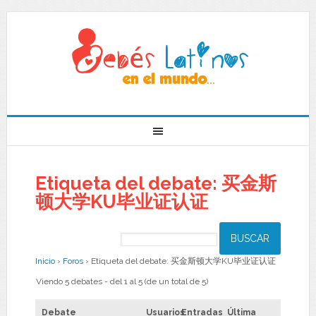
Etiqueta del debate: 买金斯
顿大学KU毕业证认证
Inicio
›
Foros
›
Etiqueta del debate: 买金斯顿大学KU毕业证认证
Viendo 5 debates - del 1 al 5 (de un total de 5)
Debate
Usuarios
Entradas
Última