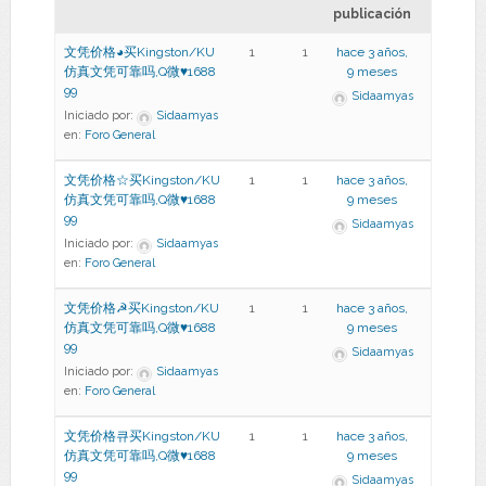
publicación
文凭价格◕买Kingston/KU
1
1
hace 3 años,
仿真文凭可靠吗,Q微♥1688
9 meses
99
Sidaamyas
Iniciado por:
Sidaamyas
en:
Foro General
文凭价格☆买Kingston/KU
1
1
hace 3 años,
仿真文凭可靠吗,Q微♥1688
9 meses
99
Sidaamyas
Iniciado por:
Sidaamyas
en:
Foro General
文凭价格☭买Kingston/KU
1
1
hace 3 años,
仿真文凭可靠吗,Q微♥1688
9 meses
99
Sidaamyas
Iniciado por:
Sidaamyas
en:
Foro General
文凭价格큐买Kingston/KU
1
1
hace 3 años,
仿真文凭可靠吗,Q微♥1688
9 meses
99
Sidaamyas