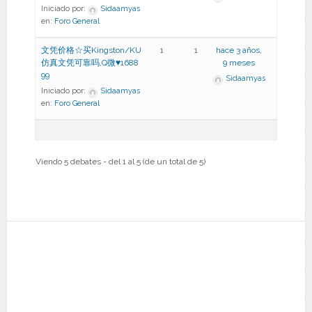
Iniciado por:
Sidaamyas
en:
Foro General
文凭价格☆买Kingston/KU
1
1
hace 3 años,
仿真文凭可靠吗,Q微♥1688
9 meses
99
Sidaamyas
Iniciado por:
Sidaamyas
en:
Foro General
Viendo 5 debates - del 1 al 5 (de un total de 5)