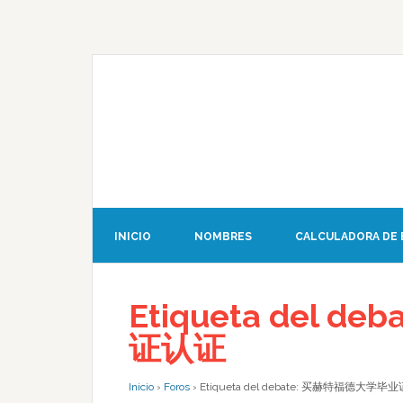
INICIO
NOMBRES
CALCULADORA DE
Etiqueta del 
证认证
Inicio
›
Foros
›
Etiqueta del debate: 买赫特福德大学毕