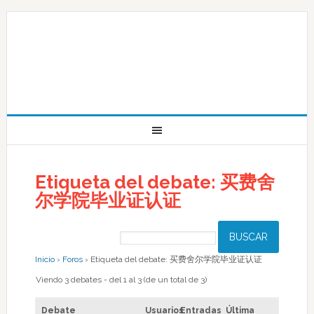
Etiqueta del debate: 买费舍
尔学院毕业证认证
Inicio
›
Foros
›
Etiqueta del debate: 买费舍尔学院毕业证认证
Viendo 3 debates - del 1 al 3 (de un total de 3)
Debate
Usuarios
Entradas
Última