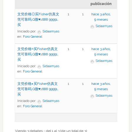
publicación
文凭价格◎买Fisher仿真文
1
1
hace 3 años,
凭可靠吗,Q微♥1688 99991,
9 meses
买
Sidaamyas
Iniciado por:
Sidaamyas
en:
Foro General
文凭价格≈买Fisher仿真文
1
1
hace 3 años,
凭可靠吗,Q微♥1688 99991,
9 meses
买
Sidaamyas
Iniciado por:
Sidaamyas
en:
Foro General
文凭价格◐买Fisher仿真文
1
1
hace 3 años,
凭可靠吗,Q微♥1688 99991,
9 meses
买
Sidaamyas
Iniciado por:
Sidaamyas
en:
Foro General
Viendo 3 debates - del 1 al 3 (de un total de 3)