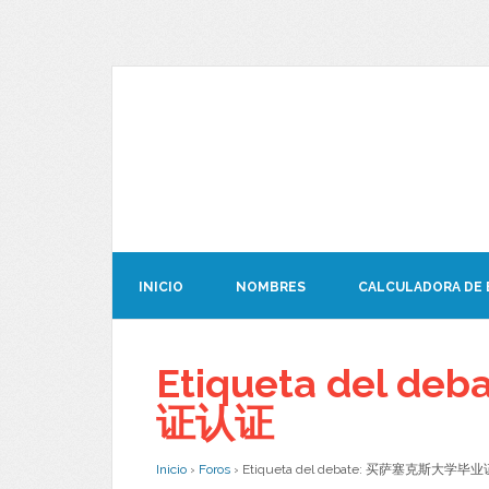
INICIO
NOMBRES
CALCULADORA DE
Etiqueta del 
证认证
Inicio
›
Foros
›
Etiqueta del debate: 买萨塞克斯大学毕