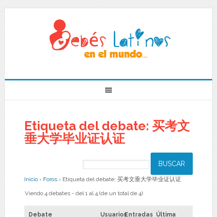
Etiqueta del debate: 买考文
垂大学毕业证认证
Inicio
›
Foros
›
Etiqueta del debate: 买考文垂大学毕业证认证
Viendo 4 debates - del 1 al 4 (de un total de 4)
Debate
Usuarios
Entradas
Última