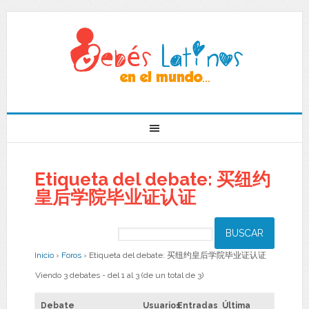
Etiqueta del debate: 买纽约
皇后学院毕业证认证
Inicio
›
Foros
›
Etiqueta del debate: 买纽约皇后学院毕业证认证
Viendo 3 debates - del 1 al 3 (de un total de 3)
Debate
Usuarios
Entradas
Última