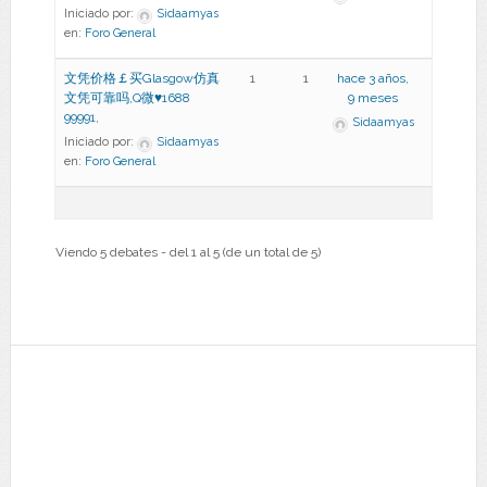
Iniciado por:
Sidaamyas
en:
Foro General
文凭价格￡买Glasgow仿真
1
1
hace 3 años,
文凭可靠吗,Q微♥1688
9 meses
99991,
Sidaamyas
Iniciado por:
Sidaamyas
en:
Foro General
Viendo 5 debates - del 1 al 5 (de un total de 5)