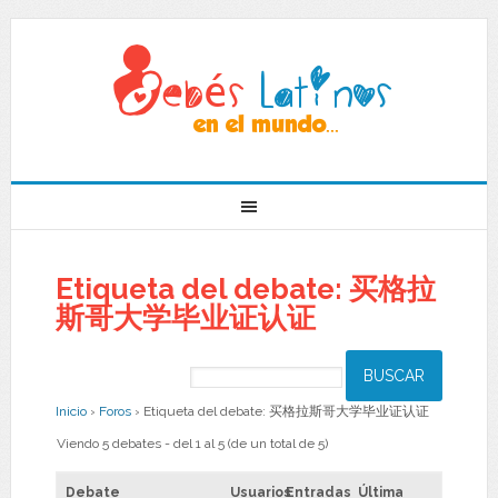
Etiqueta del debate: 买格拉
斯哥大学毕业证认证
Inicio
›
Foros
›
Etiqueta del debate: 买格拉斯哥大学毕业证认证
Viendo 5 debates - del 1 al 5 (de un total de 5)
Debate
Usuarios
Entradas
Última