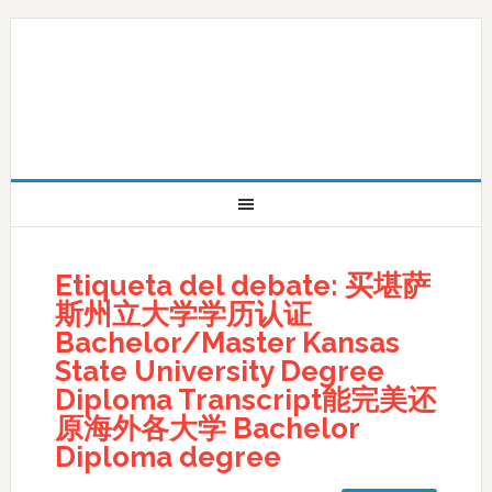
Etiqueta del debate: 买堪萨
斯州立大学学历认证
Bachelor/Master Kansas
State University Degree
Diploma Transcript能完美还
原海外各大学 Bachelor
Diploma degree