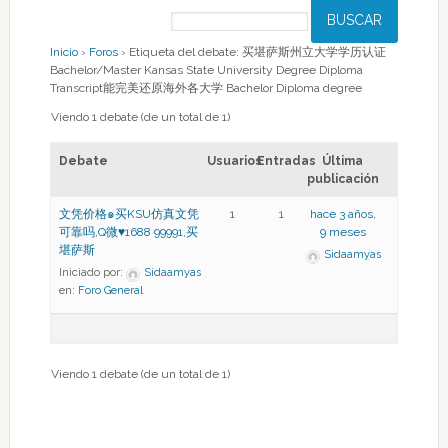
Inicio
›
Foros
›
Etiqueta del debate: 买堪萨斯州立大学学历认证
Bachelor/Master Kansas State University Degree Diploma
Transcript能完美还原海外各大学 Bachelor Diploma degree
Viendo 1 debate (de un total de 1)
Debate
Usuarios
Entradas
Última
publicación
文凭价格๑买KSU仿真文凭
1
1
hace 3 años,
可靠吗,Q微♥1688 99991,买
9 meses
堪萨斯
Sidaamyas
Iniciado por:
Sidaamyas
en:
Foro General
Viendo 1 debate (de un total de 1)